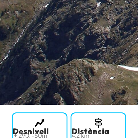
Desnivell
Distància
+ 290, -50m
4,2 km