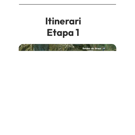
Itinerari
Etapa 1
El camí comença al poble de Tavascan, segueix el riu que
puja planerament i per prats fins arribar al càmping
Bordes de Graus.