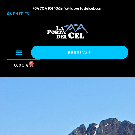
+34 704 101 106
info@laportadelcel.com
CA
EN
FR
ES
RESERVAR
0
0,00
€