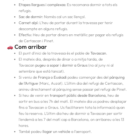
Etapes llargues i complexas:
Es recomana dormir a tots els
refugis.
Sac de dormir:
Només cal un sac llençol.
Carnet alpí
: L’heu de portar durant la travessa per tenir
descompte en alguns refugis.
Efectiu:
Heu de portar diners en metàl·lic per pagar els refugis
de Certascan i Pinet.
Com arribar
El punt d’inici de la travessa és el poble de
Tavascan
.
El mateix dia, després de dinar o a mitja tarda, de
Tavascan
pugeu a sopar i dormir a Graus
(no al juny ni al
setembre que està tancat).
Si veniu de
França o Euskadi
podeu començar des del
pàrquing
de l’Artigue
(Marc, Auzat). L’últim dia del refugi de Certascan,
anireu directament al pàrquing sense passar pel refugi de Pinet.
Si heu de venir en
transport públic desde Barcelona,
heu de
sortir en bus a les 7h del matí. El mateix dia us podreu desplaçar
fins a Tavascan o Graus. Us facilitarem tota la informació quan
feu la reserva. L’últim dia heu de dormir a Tavascan per sortir
l’endemà a les 7 del matí cap a Barcelona, on arribareu a les 13
hores.
També podeu
llogar un vehicle
a l’aeroport.