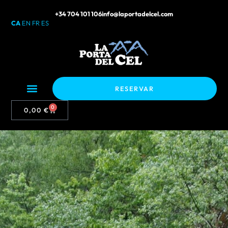
+34 704 101 106
info@laportadelcel.com
CA
EN
FR
ES
RESERVAR
0
0,00
€