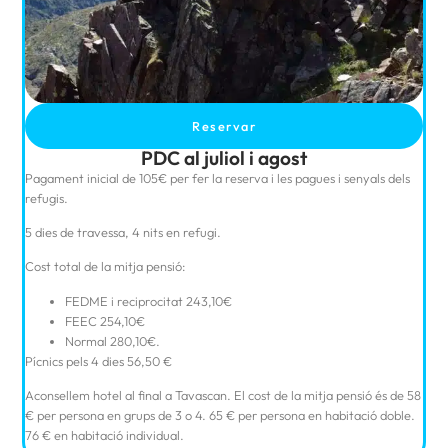
Reservar
PDC al juliol i agost
Pagament inicial de 105€ per fer la reserva i les pagues i senyals dels
refugis.
5 dies de travessa, 4 nits en refugi.
Cost total de la mitja pensió:
FEDME i reciprocitat 243,10€
FEEC 254,10€
Normal 280,10€.
Pícnics pels 4 dies 56,50 €
Aconsellem hotel al final a Tavascan. El cost de la mitja pensió és de 58
€ per persona en grups de 3 o 4. 65 € per persona en habitació doble.
76 € en habitació individual.