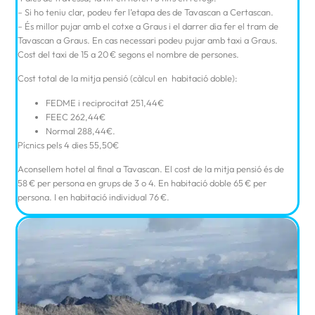
– Si ho teniu clar, podeu fer l’etapa des de Tavascan a Certascan.
– És millor pujar amb el cotxe a Graus i el darrer dia fer el tram de
Tavascan a Graus. En cas necessari podeu pujar amb taxi a Graus.
Cost del taxi de 15 a 20 € segons el nombre de persones.
Cost total de la mitja pensió (càlcul en habitació doble):
FEDME i reciprocitat 251,44€
FEEC 262,44€
Normal 288,44€.
Pícnics pels 4 dies 55,50€
Aconsellem hotel al final a Tavascan. El cost de la mitja pensió és de
58 € per persona en grups de 3 o 4. En habitació doble 65 € per
persona. I en habitació individual 76 €.