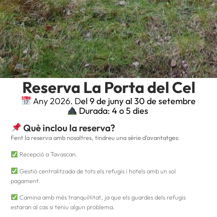
Reserva La Porta del Cel
Any 2026. D
el 9 de juny al 30 de setembre
Durada: 4 o 5 dies
Què inclou la reserva?
Fent la reserva amb nosaltres, tindreu una sèrie d’avantatges:
Recepció a Tavascan.
Gestió centralitzada de tots els refugis i hotels amb un sol
pagament.
Camina amb més tranquil·litat, ja que els guardes dels refugis
estaran al cas si teniu algun problema.