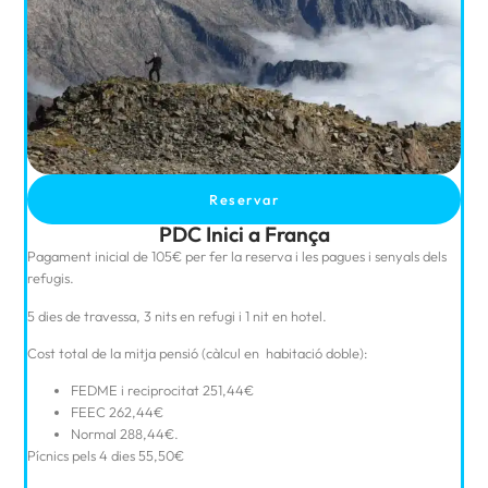
Reservar
PDC Inici a França
Pagament inicial de 105€ per fer la reserva i les pagues i senyals dels
refugis.
5 dies de travessa, 3 nits en refugi i 1 nit en hotel.
Cost total de la mitja pensió (càlcul en habitació doble):
FEDME i reciprocitat 251,44€
FEEC 262,44€
Normal 288,44€.
Pícnics pels 4 dies 55,50€