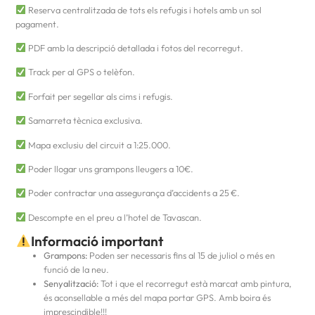
Reserva centralitzada de tots els refugis i hotels amb un sol
pagament.
PDF amb la descripció detallada i fotos del recorregut.
Track per al GPS o telèfon.
Forfait per segellar als cims i refugis.
Samarreta tècnica exclusiva.
Mapa exclusiu del circuit a 1:25.000.
Poder llogar uns grampons lleugers a 10€.
Poder contractar una assegurança d’accidents a 25 €.
Descompte en el preu a l’hotel de Tavascan.
Informació important
Grampons:
Poden ser necessaris fins al 15 de juliol o més en
funció de la neu.
Senyalització:
Tot i que el recorregut està marcat amb pintura,
és aconsellable a més del mapa portar GPS. Amb boira és
imprescindible!!!